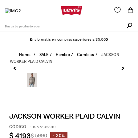
Busca tu producto aquí
Envío gratis en compras superiores a $5.000
Términos Más Buscados
SALE
Hombre
Camisas
JACKSON
WORKER PLAID CALVIN
1
.
511
2
.
505
3
.
501
4
.
camisa
5
.
502
JACKSON WORKER PLAID CALVIN
6
.
726
:
1957302890
7
.
campera
$
4193
$
5990
30%