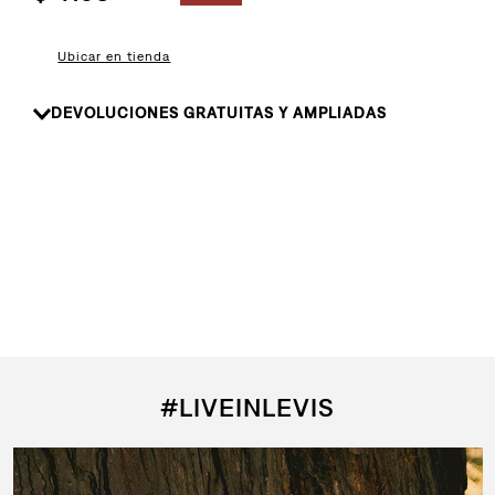
8
.
510
9
.
baggy
Ubicar en tienda
10
.
jean
DEVOLUCIONES GRATUITAS Y AMPLIADAS
#LIVEINLEVIS