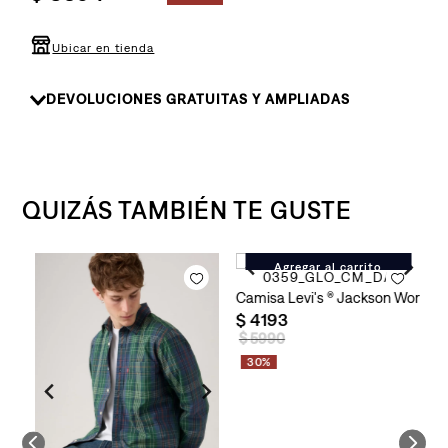
8
.
510
9
.
baggy
Ubicar en tienda
10
.
jean
DEVOLUCIONES GRATUITAS Y AMPLIADAS
QUIZÁS TAMBIÉN TE GUSTE
Agregar al carrito
One Pocket Stripe para Hombre
re
Camisa Levi's ® Jackson Worker
C
$
4193
$
$
5990
30%