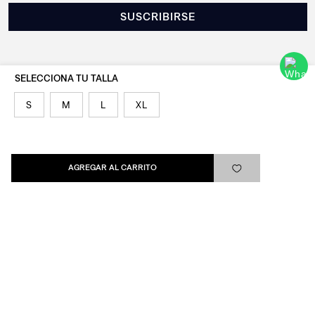
SUSCRIBIRSE
S
M
L
XL
Levi's®
Ayuda
AGREGAR AL CARRITO
Quick links
ARREPENTIMIENTO
LIBRO DE QUEJAS