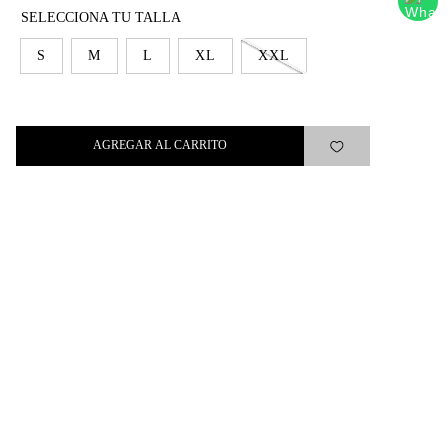
SUSCRIBIRSE
S
M
L
XL
XXL
AGREGAR AL CARRITO
Levi's®
Ayuda
Quick links
ARREPENTIMIENTO
LIBRO DE QUEJAS