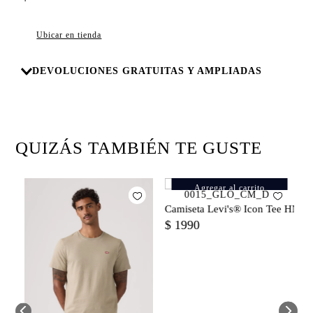
8
.
campera
9
.
726
Ubicar en tienda
10
.
baggy
DEVOLUCIONES GRATUITAS Y AMPLIADAS
QUIZÁS TAMBIÉN TE GUSTE
Agregar al carrito
c Set In Neck para Hombre
C
Camiseta Levi's® Icon Tee HM B
$
$
1990