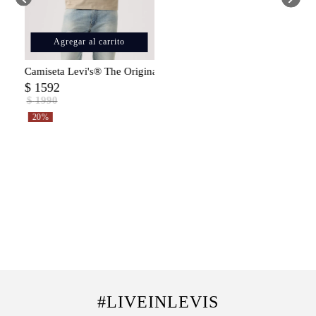
Agregar al carrito
Camiseta Levi's® The Original Tee para Hombre
$
1592
$
1990
20%
#LIVEINLEVIS