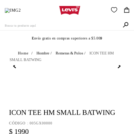
Busca tu producto aquí
Envío gratis en compras superiores a $5.000
Términos Más Buscados
Hombre
Remeras & Polos
ICON TEE HM
SMALL BATWING
1
.
505
2
.
511
3
.
501
4
.
camisa
5
.
502
ICON TEE HM SMALL BATWING
6
.
510
:
005GX00000
7
.
jean
$
1990