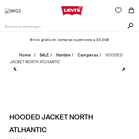
Busca tu producto aquí
Envío gratis en compras superiores a $5.000
Términos Más Buscados
SALE
Hombre
Camperas
HOODED
JACKET NORTH ATLHANTIC
1
.
511
2
.
505
3
.
501
4
.
camisa
5
.
502
HOODED JACKET NORTH
6
.
726
ATLHANTIC
7
.
campera