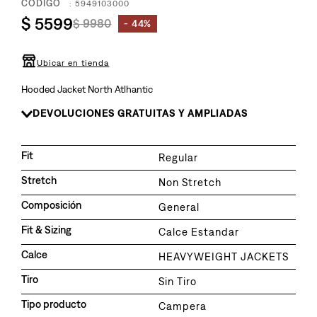
8
.
:
5949103000
510
$
5599
$
9980
44%
9
.
baggy
10
.
jean
Ubicar en tienda
Hooded Jacket North Atlhantic
DEVOLUCIONES GRATUITAS Y AMPLIADAS
Fit
Regular
Stretch
Non Stretch
Composición
General
Fit & Sizing
Calce Estandar
Calce
HEAVYWEIGHT JACKETS
Tiro
Sin Tiro
Tipo producto
Campera