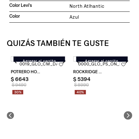
Color Levi's
North Atlhantic
Color
Azul
QUIZÁS TAMBIÉN TE GUSTE
Agregar al carrito
Agregar al carrito
 Sherpa para Hombre
Campera Levi's ® Potrero Hoody para Hombre
Campera Levi's ® Rockridge Vest
C
$
6643
$
5394
$
$
9490
$
8990
30%
40%