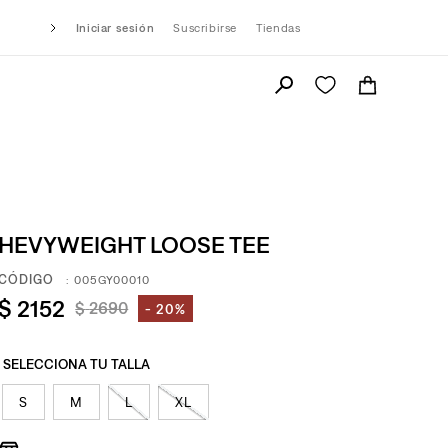
Iniciar sesión
Suscribirse
Tiendas
HEVYWEIGHT LOOSE TEE
:
005GY00010
$
2152
$
2690
20%
S
M
L
XL