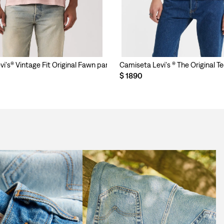
i's® Vintage Fit Original Fawn para Hombre
Camiseta Levi's ® The Original 
$
1890