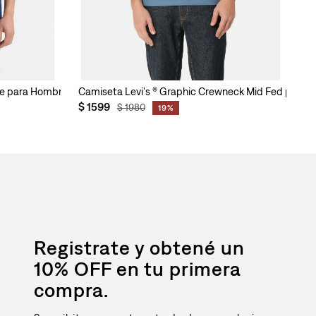
Tee para Hombre
Camiseta Levi's ® Graphic Crewneck Mid Fed para 
Ca
$
1599
$
$
1980
19%
Registrate y obtené un
10% OFF en tu primera
compra.