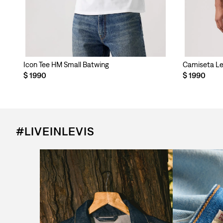
ra Hombre
Icon Tee HM Small Batwing
Camiseta Lev
$
1990
$
1990
#LIVEINLEVIS