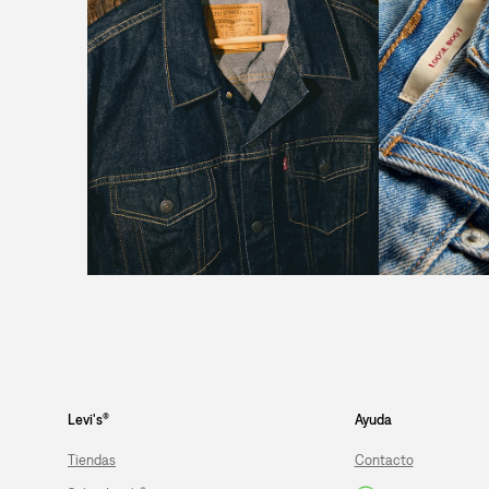
Levi's®
Ayuda
Tiendas
Contacto