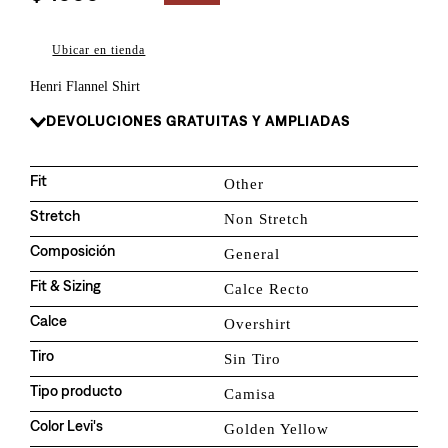
8
.
726
9
.
campera
Ubicar en tienda
10
.
baggy
Henri Flannel Shirt
DEVOLUCIONES GRATUITAS Y AMPLIADAS
Fit
Other
Stretch
Non Stretch
Composición
General
Fit & Sizing
Calce Recto
Calce
Overshirt
Tiro
Sin Tiro
Tipo producto
Camisa
Color Levi's
Golden Yellow