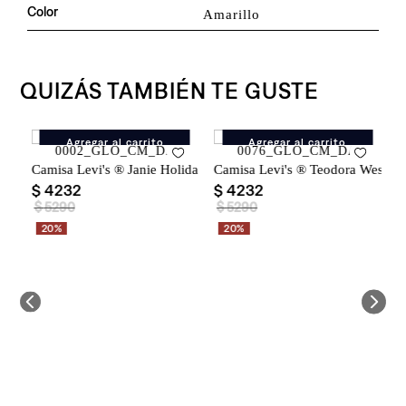
Color
Amarillo
QUIZÁS TAMBIÉN TE GUSTE
Agregar al carrito
Agregar al carrito
nnel Shirt para Mujer
Camisa Levi's ® Janie Holiday Shirt Navy Blazer para Mujer
Camisa Levi's ® Teodora Western
$
4232
$
4232
$
5290
$
5290
20%
20%
C