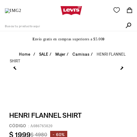
Busca tu producto aquí
Envío gratis en compras superiores a $5.000
Términos Más Buscados
SALE
Mujer
Camisas
HENRI FLANNEL
SHIRT
1
.
505
2
.
511
3
.
501
4
.
502
5
.
camisa
HENRI FLANNEL SHIRT
6
.
jean
:
A086765020
7
.
510
$
1999
$
4980
60%