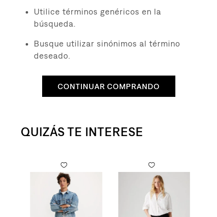
8
.
510
Utilice términos genéricos en la
9
.
baggy
búsqueda.
10
.
jean
Busque utilizar sinónimos al término
deseado.
CONTINUAR COMPRANDO
QUIZÁS TE INTERESE
to
ra Mujer
Original Button Fly para Hombre
Cami
$
19