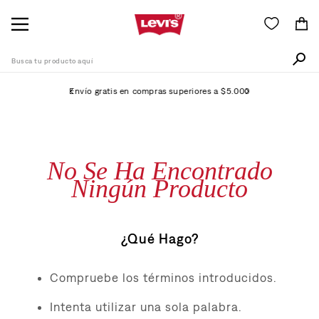
Busca tu producto aquí
Envío gratis en compras superiores a $5.000
Términos Más Buscados
1
.
511
No Se Ha Encontrado
2
.
505
Ningún Producto
3
.
501
4
.
camisa
¿Qué Hago?
5
.
502
6
.
726
Compruebe los términos introducidos.
7
.
campera
Intenta utilizar una sola palabra.