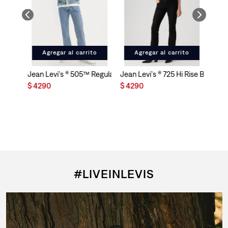
Agregar al carrito
Agregar al carrito
Jean Levi's ® 505™ Regular Fit para Hombre
Jean Levi's ® 725 Hi Rise Bootcut
$
4290
$
4290
#LIVEINLEVIS