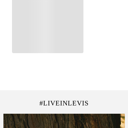
Agregar al carrito
Agregar al carrito
505 Regular Fit
725 Hi Rise Bootcut
$
4290
$
4290
#LIVEINLEVIS