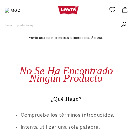
Busca tu producto aquí
Envío gratis en compras superiores a $5.000
Términos Más Buscados
1
.
505
No Se Ha Encontrado
2
.
511
Ningún Producto
3
.
501
4
.
camisa
¿Qué Hago?
5
.
502
6
.
510
Compruebe los términos introducidos.
7
.
campera
Intenta utilizar una sola palabra.