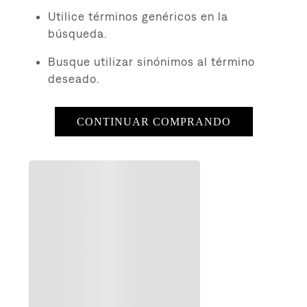
8
.
726
Utilice términos genéricos en la
9
.
baggy
búsqueda.
10
.
724
Busque utilizar sinónimos al término
deseado.
CONTINUAR COMPRANDO
QUIZÁS TE INTERESE
to
$
19