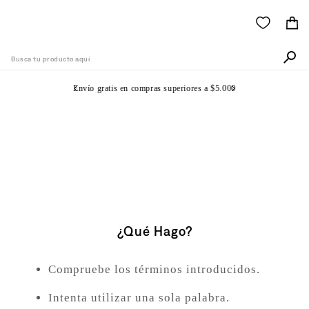
Busca tu producto aquí
Envío gratis en compras superiores a $5.000
Términos Más Buscados
1
.
505
No Se Ha Encontrado
2
.
511
Ningún Producto
3
.
501
4
.
camisa
¿Qué Hago?
5
.
502
6
.
510
Compruebe los términos introducidos.
7
.
campera
Intenta utilizar una sola palabra.