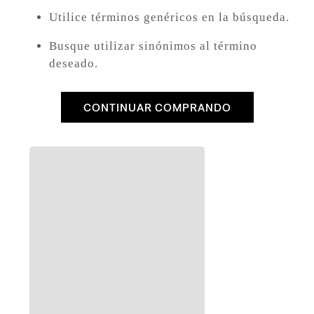
8
.
726
Utilice términos genéricos en la búsqueda.
9
.
baggy
Busque utilizar sinónimos al término
10
.
724
deseado.
CONTINUAR COMPRANDO