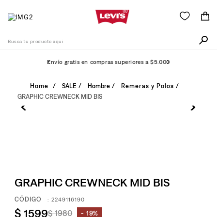
Busca tu producto aquí
Envío gratis en compras superiores a $5.000
Términos Más Buscados
SALE
Hombre
Remeras y Polos
GRAPHIC CREWNECK MID BIS
1
.
511
2
.
505
3
.
501
4
.
camisa
5
.
502
GRAPHIC CREWNECK MID BIS
6
.
726
:
2249116190
7
.
campera
$
1599
$
1980
19%