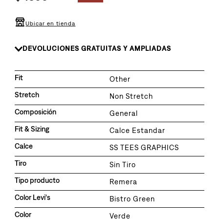
8
.
510
9
.
baggy
Ubicar en tienda
10
.
jean
DEVOLUCIONES GRATUITAS Y AMPLIADAS
Fit
Other
Stretch
Non Stretch
Composición
General
Fit & Sizing
Calce Estandar
Calce
SS TEES GRAPHICS
Tiro
Sin Tiro
Tipo producto
Remera
Color Levi's
Bistro Green
Color
Verde