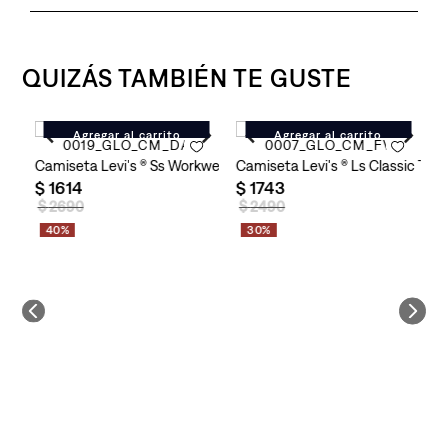
QUIZÁS TAMBIÉN TE GUSTE
Agregar al carrito
Agregar al carrito
ara Hombre
c Pocket Tee Rythmic para Hombre
C
Camiseta Levi's ® Ss Workwear Tee para Hombre
Camiseta Levi's ® Ls Classic Te
$
$
1614
$
1743
$
2690
$
2490
40%
30%