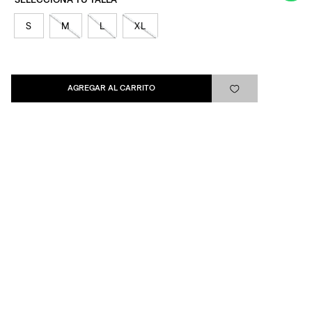
Levi's®
S
M
L
XL
Ayuda
Quick links
AGREGAR AL CARRITO
ARREPENTIMIENTO
LIBRO DE QUEJAS
Medios de pago