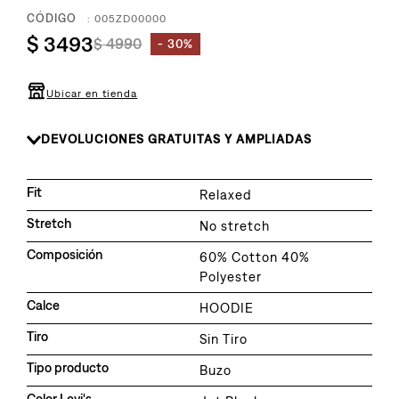
8
.
510
:
005ZD00000
9
.
$
3493
baggy
$
4990
30%
10
.
jean
Ubicar en tienda
DEVOLUCIONES GRATUITAS Y AMPLIADAS
Fit
Relaxed
Stretch
No stretch
Composición
60% Cotton 40%
Polyester
Calce
HOODIE
Tiro
Sin Tiro
Tipo producto
Buzo
Color Levi's