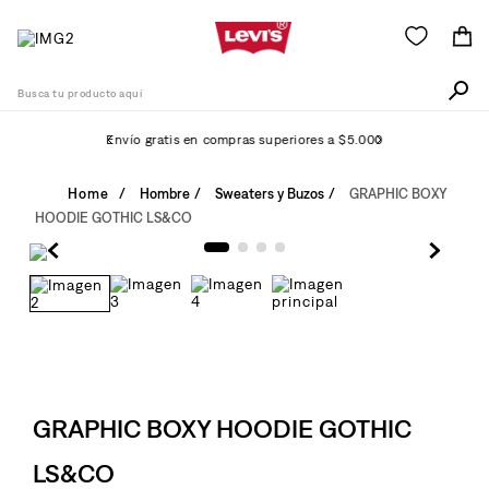
Busca tu producto aquí
Envío gratis en compras superiores a $5.000
Términos Más Buscados
Hombre
Sweaters y Buzos
GRAPHIC BOXY
HOODIE GOTHIC LS&CO
1
.
511
2
.
505
3
.
501
4
.
camisa
5
.
502
6
.
GRAPHIC BOXY HOODIE GOTHIC
726
7
.
campera
LS&CO