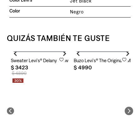
Jet Black
Color
Negro
QUIZÁS TAMBIÉN TE GUSTE
Agregar al carrito
Agregar al carrito
Sweater Levi's® Delany Crew para Hombre
Buzo Levi's® The Original HM Zi
B
p Up para Hombre
$
3423
$
4990
$
$
4890
30%