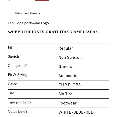
8
.
726
9
.
baggy
Ubicar en tienda
10
.
724
Flip Flop Sportswear Logo
DEVOLUCIONES GRATUITAS Y AMPLIADAS
Fit
Regular
Stretch
Non Stretch
Composición
General
Fit & Sizing
Accesorio
Calce
FLIP FLOPS
Tiro
Sin Tiro
Tipo producto
Footwear
Color Levi's
WHITE-BLUE-RED