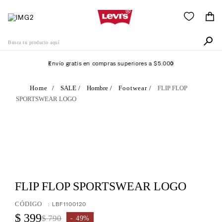
Busca tu producto aquí
Envío gratis en compras superiores a $5.000
Términos Más Buscados
SALE
Hombre
Footwear
FLIP FLOP
SPORTSWEAR LOGO
1
.
505
2
.
511
3
.
501
4
.
camisa
5
.
502
FLIP FLOP SPORTSWEAR LOGO
6
.
510
:
LBF1100120
7
.
campera
$
399
$
790
49%