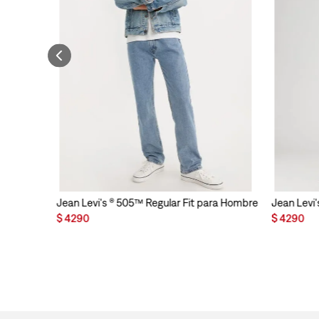
Jean Levi's ® 505™ Regular Fit para Hombre
Jean Levi'
$
4290
$
4290