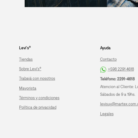
Levi's®
Ayuda
Tiendas
Contacto
Sobre Levi's®
+598 2291 4618
Trabajá con nosotros
Teléfono: 2291-4618
Atencion al Cliente: L
Mayorista
Sábados de 9 a 19hs.
Términos y condiciones
levisuy@martex.com.
Política de privacidad
Legales