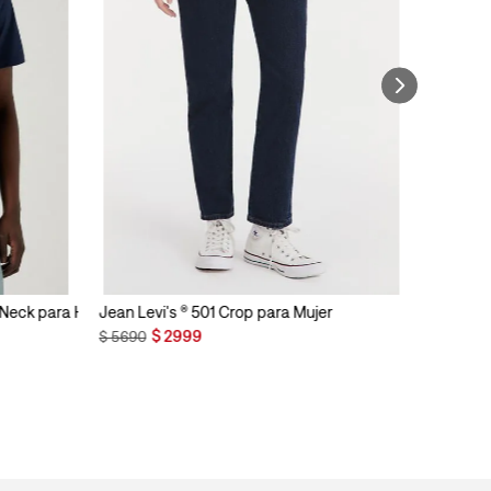
n Neck para Hombre
Jean Levi's ® 501 Crop para Mujer
$
2999
$
5690