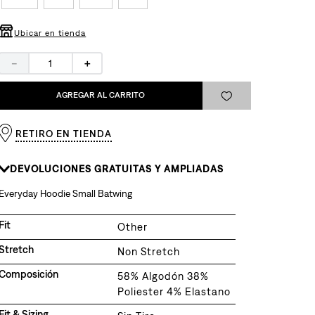
Ubicar en tienda
－
＋
AGREGAR AL CARRITO
RETIRO EN TIENDA
DEVOLUCIONES GRATUITAS Y AMPLIADAS
Everyday Hoodie Small Batwing
Fit
Other
Stretch
Non Stretch
Composición
58% Algodón 38%
Poliester 4% Elastano
Fit & Sizing