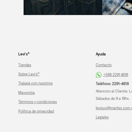
Levi's®
Ayuda
Tiendas
Contacto
Sobre Levi's®
+598 2291 4618
Trabajá con nosotros
Teléfono: 2291-4618
Atencion al Cliente: L
Mayorista
Sábados de 9 a 19hs.
Términos y condiciones
levisuy@martex.com.
Política de privacidad
Legales