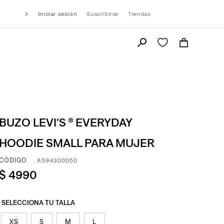
Iniciar sesión
Suscribirse
Tiendas
BUZO LEVI'S ® EVERYDAY
HOODIE SMALL PARA MUJER
:
A594300050
$
4990
XS
S
M
L