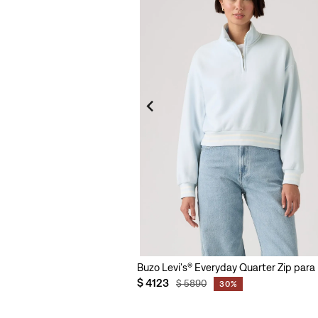
Buzo Levi's® Everyday Quarter Zip para
$
4123
$
5890
30%