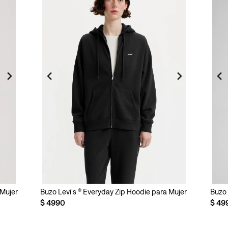
 Mujer
Buzo Levi's ® Everyday Zip Hoodie para Mujer
Buzo 
$
4990
$
49