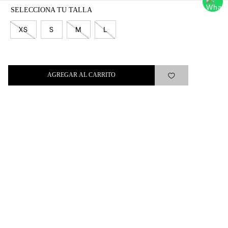
SUSCRIBIRSE
XS
S
M
L
AGREGAR AL CARRITO
Levi's®
Ayuda
Quick links
ARREPENTIMIENTO
LIBRO DE QUEJAS