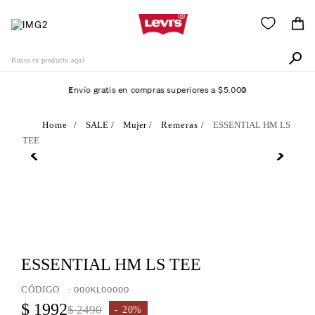
Busca tu producto aquí
Envío gratis en compras superiores a $5.000
Términos Más Buscados
SALE
Mujer
Remeras
ESSENTIAL HM LS
TEE
1
.
511
2
.
505
3
.
501
4
.
camisa
5
.
502
ESSENTIAL HM LS TEE
6
.
726
:
000KL00000
7
.
campera
$
1992
$
2490
20%