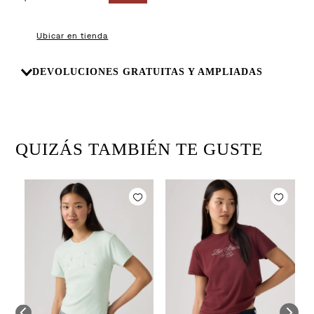
8
.
510
9
.
baggy
Ubicar en tienda
10
.
jean
DEVOLUCIONES GRATUITAS Y AMPLIADAS
QUIZÁS TAMBIÉN TE GUSTE
C
$