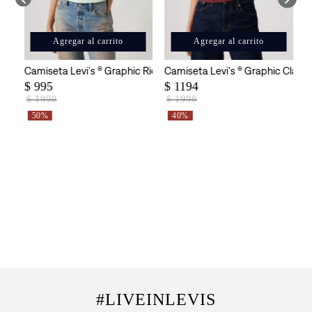
Agregar al carrito
Agregar al carrito
fect Tee para Mujer
Camiseta Levi's ® Graphic Rickie Tee Pale para Mujer
Camiseta Levi's ® Graphic Classi
$
995
$
1194
$
1990
$
1990
50%
40%
#LIVEINLEVIS