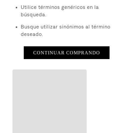
8
.
510
Utilice términos genéricos en la
9
.
baggy
búsqueda.
10
.
jean
Busque utilizar sinónimos al término
deseado.
CONTINUAR COMPRANDO