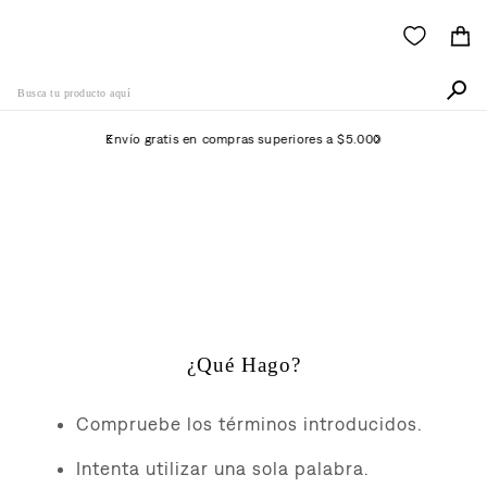
Busca tu producto aquí
Envío gratis en compras superiores a $5.000
Términos Más Buscados
1
.
511
No Se Ha Encontrado
2
.
505
Ningún Producto
3
.
501
4
.
camisa
¿Qué Hago?
5
.
502
6
.
726
Compruebe los términos introducidos.
7
.
campera
Intenta utilizar una sola palabra.