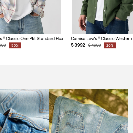
mbre
's ® Classic One Pkt Standard Huxley para Hombre
Camisa Levi's ® Classic Wester
$
3992
990
$
4990
50%
20%