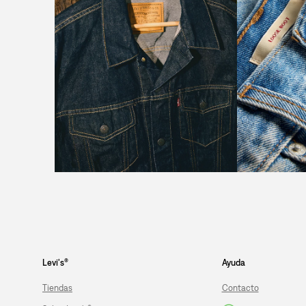
Levi's®
Ayuda
Tiendas
Contacto