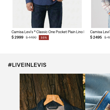
dard para Hombre
Camisa Levi's ® Classic One Pocket Plain Lino Indigo para Ho
Camisa Levi
$
2999
$
2495
$
4490
$
4
33%
#LIVEINLEVIS