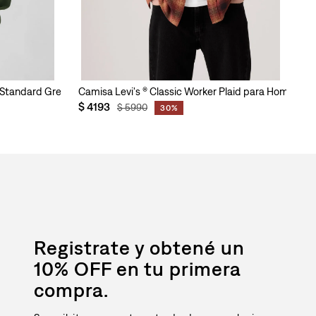
n Standard Greenwich para Hombre
Camisa Levi's ® Classic Worker Plaid para Hombre
Ca
$
4193
$
$
5990
30%
Registrate y obtené un
10% OFF en tu primera
compra.