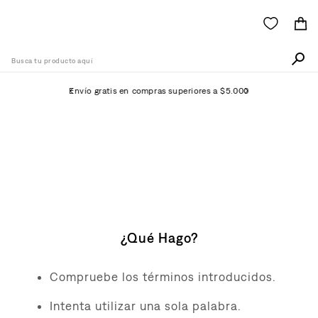
Busca tu producto aquí
Envío gratis en compras superiores a $5.000
Términos Más Buscados
1
.
511
No Se Ha Encontrado
2
.
505
Ningún Producto
3
.
501
4
.
camisa
¿Qué Hago?
5
.
502
6
.
726
Compruebe los términos introducidos.
7
.
campera
Intenta utilizar una sola palabra.