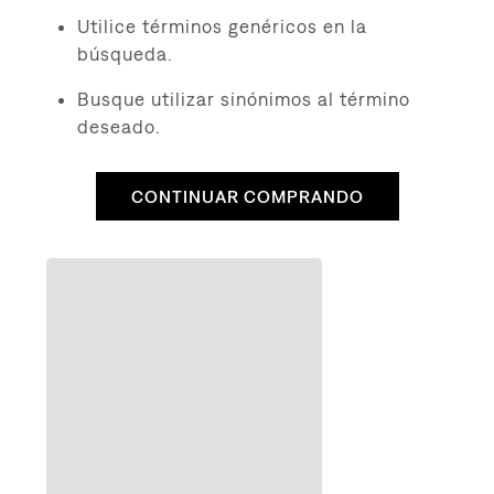
8
.
510
Utilice términos genéricos en la
9
.
baggy
búsqueda.
10
.
jean
Busque utilizar sinónimos al término
deseado.
CONTINUAR COMPRANDO
QUIZÁS TE INTERESE
to
Agregar al carrito
Agregar al carrito
505 Regular Fit
725 Hi Rise Bootcut
$
4290
$
4290
$
19