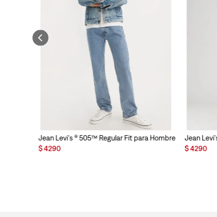
Jean Levi's ® 505™ Regular Fit para Hombre
Jean Levi'
$
4290
$
4290