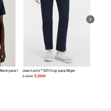
n Neck para Hombre
Jean Levi's ® 501 Crop para Mujer
$
2999
$
5690