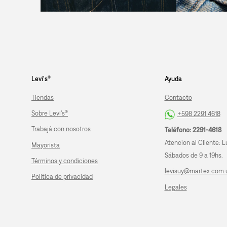
Levi's®
Ayuda
Tiendas
Contacto
Sobre Levi's®
+598 2291 4618
Trabajá con nosotros
Teléfono: 2291-4618
Atencion al Cliente: L
Mayorista
Sábados de 9 a 19hs.
Términos y condiciones
levisuy@martex.com.
Política de privacidad
Legales