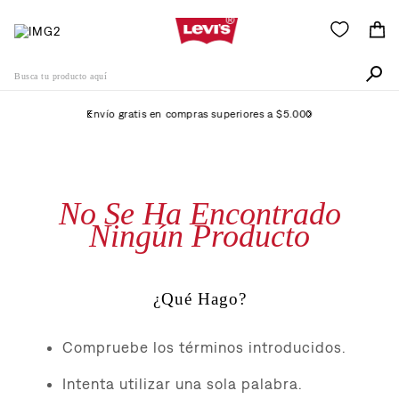
Busca tu producto aquí
Envío gratis en compras superiores a $5.000
Términos Más Buscados
1
.
505
No Se Ha Encontrado
2
.
511
Ningún Producto
3
.
501
4
.
502
¿Qué Hago?
5
.
camisa
6
.
jean
Compruebe los términos introducidos.
7
.
510
Intenta utilizar una sola palabra.