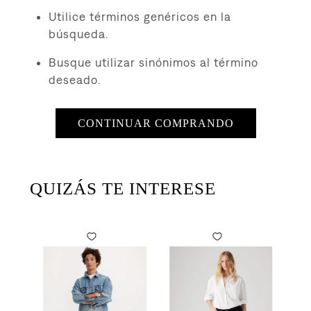
8
.
726
Utilice términos genéricos en la
9
.
campera
búsqueda.
10
.
baggy
Busque utilizar sinónimos al término
deseado.
CONTINUAR COMPRANDO
QUIZÁS TE INTERESE
to
ra Mujer
Original Button Fly para Hombre
Cami
$
19