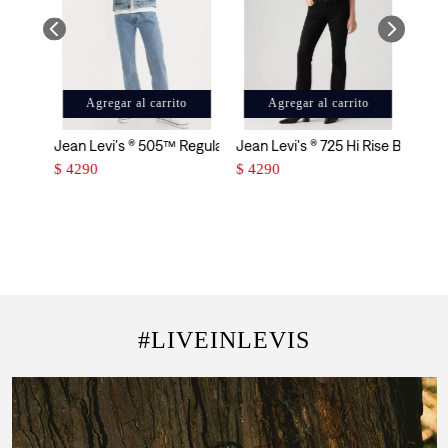
Agregar al carrito
Agregar al carrito
Jean Levi's ® 505™ Regular Fit para Hombre
Jean Levi's ® 725 Hi Rise Bootcut
$
4290
$
4290
#LIVEINLEVIS