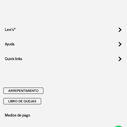
Registrate y obtené un 10% OFF en tu
primera compra.
Suscribite para enterarte de drops exclusivos, ofertas
especiales, eventos y todo lo nuevo que llega.
Email
Al registrar y confirmar sus datos, acepta nuestra
política de privacidad