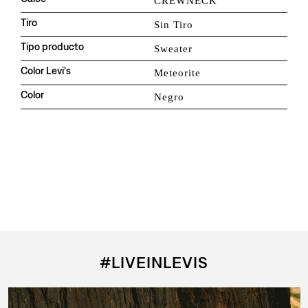
CREWNECK
Tiro
Sin Tiro
Tipo producto
Sweater
Color Levi's
Meteorite
Color
Negro
QUIZÁS TAMBIÉN TE GUSTE
Agregar al carrito
Agregar al carrito
ORIGINAL HM 1/4 ZIP
DELANY CREW
$
3992
$
3423
$
$
4990
$
4890
20%
30%