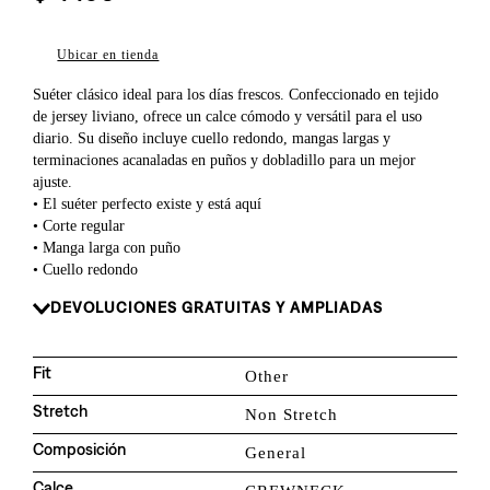
8
.
726
9
.
campera
Ubicar en tienda
10
.
baggy
Suéter clásico ideal para los días frescos. Confeccionado en tejido
de jersey liviano, ofrece un calce cómodo y versátil para el uso
diario. Su diseño incluye cuello redondo, mangas largas y
terminaciones acanaladas en puños y dobladillo para un mejor
ajuste.
• El suéter perfecto existe y está aquí
• Corte regular
• Manga larga con puño
• Cuello redondo
DEVOLUCIONES GRATUITAS Y AMPLIADAS
Fit
Other
Stretch
Non Stretch
Composición
General
Calce