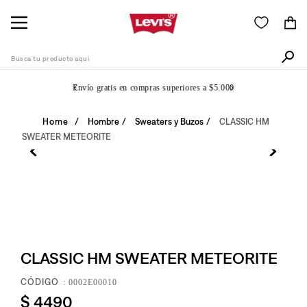
Busca tu producto aquí
Envío gratis en compras superiores a $5.000
Términos Más Buscados
Hombre
Sweaters y Buzos
CLASSIC HM
SWEATER METEORITE
1
.
505
2
.
511
3
.
501
4
.
502
5
.
camisa
CLASSIC HM SWEATER METEORITE
6
.
jean
:
0002E00010
7
.
510
$
4490