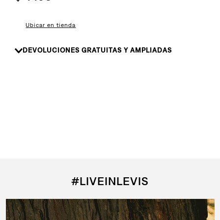
8
.
510
9
.
baggy
Ubicar en tienda
10
.
jean
DEVOLUCIONES GRATUITAS Y AMPLIADAS
#LIVEINLEVIS