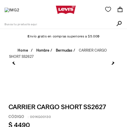
Busca tu producto aquí
Envío gratis en compras superiores a $5.000
Términos Más Buscados
Hombre
Bermudas
CARRIER CARGO
SHORT SS2627
1
.
511
2
.
505
3
.
501
4
.
camisa
5
.
502
CARRIER CARGO SHORT SS2627
6
.
726
:
001KG00130
7
.
campera
$
4490