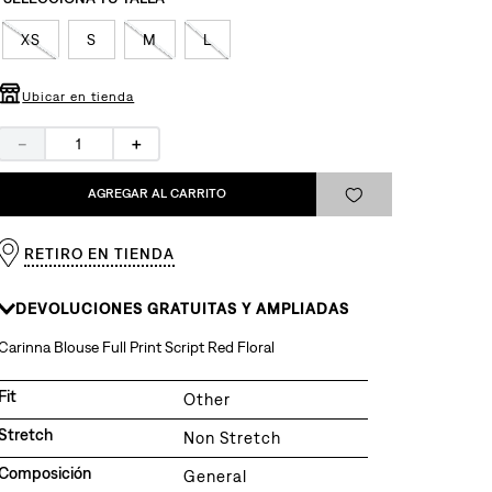
XS
S
M
L
Ubicar en tienda
－
＋
AGREGAR AL CARRITO
RETIRO EN TIENDA
DEVOLUCIONES GRATUITAS Y AMPLIADAS
Carinna Blouse Full Print Script Red Floral
Fit
Other
Stretch
Non Stretch
Composición
General