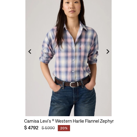
Camisa Levi's ® Western Harlie Flannel Zephyr Plaid para 
$
4792
$
5990
20%