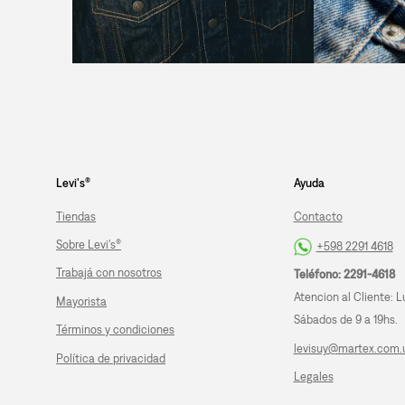
Levi's®
Ayuda
Tiendas
Contacto
Sobre Levi's®
+598 2291 4618
Trabajá con nosotros
Teléfono: 2291-4618
Atencion al Cliente: L
Mayorista
Sábados de 9 a 19hs.
Términos y condiciones
levisuy@martex.com.
Política de privacidad
Legales