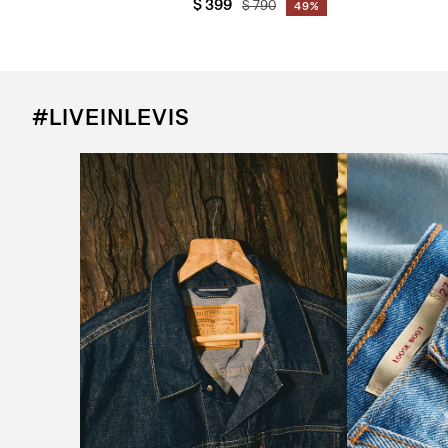
$
399
$
790
49%
#LIVEINLEVIS