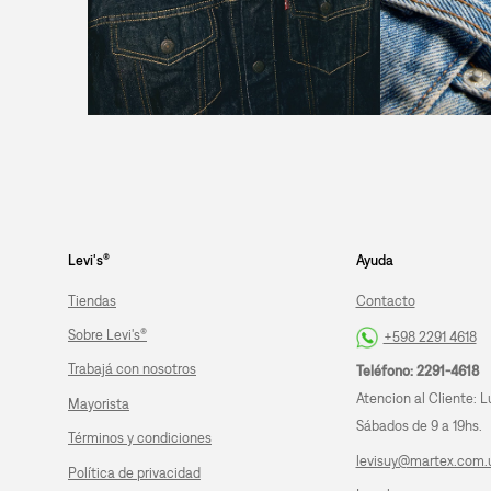
Levi's®
Ayuda
Tiendas
Contacto
Sobre Levi's®
+598 2291 4618
Trabajá con nosotros
Teléfono: 2291-4618
Atencion al Cliente: L
Mayorista
Sábados de 9 a 19hs.
Términos y condiciones
levisuy@martex.com.
Política de privacidad