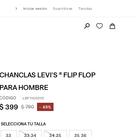
Iniciar sesión
Suscribirse
Tiendas
CHANCLAS LEVI'S ® FLIP FLOP
PARA HOMBRE
:
LBF1100010
$
399
$
790
49%
33
33 34
34 35
35 36