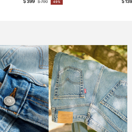
$
399
$
13
$
790
49%