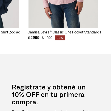
p Shirt Zodiac para Hombre
Camisa Levi's ® Classic One Pocket Standard Ru et
Ca
$
2999
$
$
4290
30%
Registrate y obtené un
10% OFF en tu primera
compra.