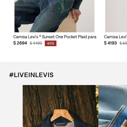
mbre
Camisa Levi's ® Sunset One Pocket Plaid para Hombre
Camisa Levi'
$
2694
$
4193
$
4490
$
5
40%
#LIVEINLEVIS