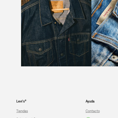
Levi's®
Ayuda
Tiendas
Contacto