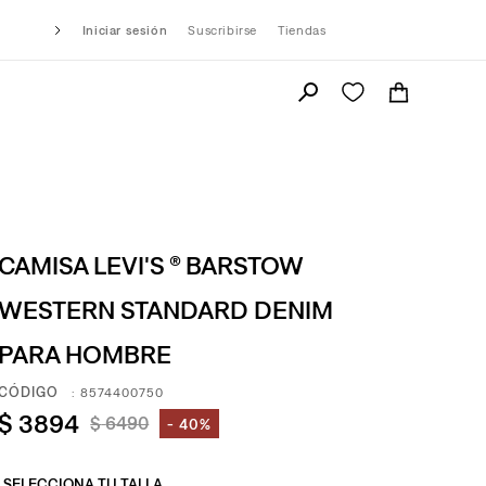
Iniciar sesión
Suscribirse
Tiendas
CAMISA LEVI'S ® BARSTOW
WESTERN STANDARD DENIM
PARA HOMBRE
:
8574400750
$
3894
$
6490
40%