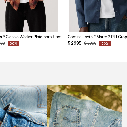
s ® Classic Worker Plaid para Hombre
Camisa Levi's ® Morro 2 Pkt Cro
$
2995
990
$
5990
30%
50%