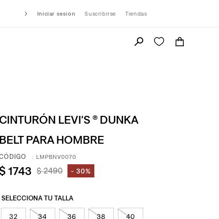
Iniciar sesión
Suscribirse
Tiendas
CINTURÓN LEVI'S ® DUNKA
BELT PARA HOMBRE
:
LMPBNV0070
$
1743
$
2490
30%
32
34
36
38
40