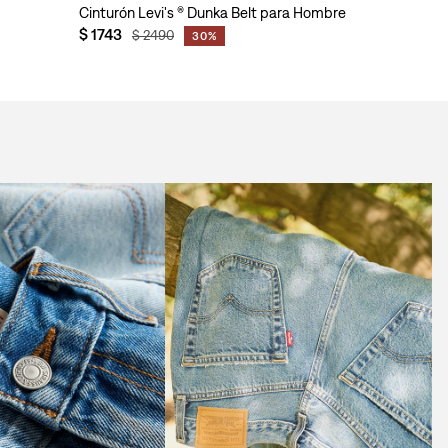
Cinturón Levi's ® Dunka Belt para Hombre
$
1743
$
2490
30%