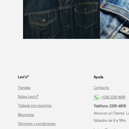
Levi's®
Ayuda
Tiendas
Contacto
Sobre Levi's®
+598 2291 4618
Trabajá con nosotros
Teléfono: 2291-4618
Atencion al Cliente: L
Mayorista
Sábados de 9 a 19hs.
Términos y condiciones