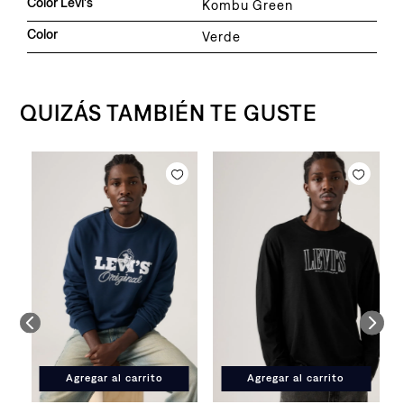
Color Levi's
Kombu Green
Color
Verde
QUIZÁS TAMBIÉN TE GUSTE
C
$
Agregar al carrito
Agregar al carrito