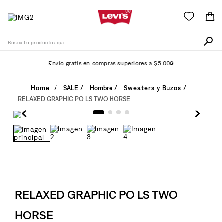
Busca tu producto aquí
Envío gratis en compras superiores a $5.000
Términos Más Buscados
SALE
Hombre
Sweaters y Buzos
RELAXED GRAPHIC PO LS TWO HORSE
1
.
505
2
.
511
3
.
501
4
.
camisa
5
.
502
6
.
RELAXED GRAPHIC PO LS TWO
510
7
.
campera
HORSE