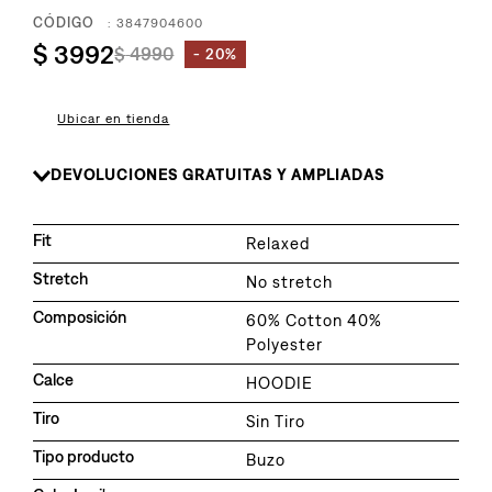
8
.
726
:
3847904600
9
.
$
3992
baggy
$
4990
20%
10
.
724
Ubicar en tienda
DEVOLUCIONES GRATUITAS Y AMPLIADAS
Fit
Relaxed
Stretch
No stretch
Composición
60% Cotton 40%
Polyester
Calce
HOODIE
Tiro
Sin Tiro
Tipo producto
Buzo