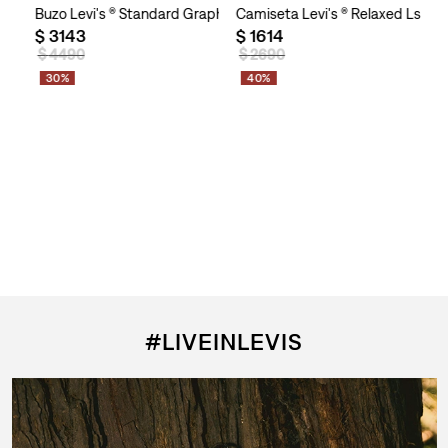
k Heavy Stripe para Hombre
Buzo Levi's ® Standard Graphic Crew Original Rodeo para Homb
Camiseta Levi's ® Relaxed Ls Mi
$
3143
$
1614
$
4490
$
2690
30%
40%
#LIVEINLEVIS