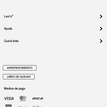
Registrate y obtené un 10% OFF en tu
primera compra.
Suscribite para enterarte de drops exclusivos, ofertas
especiales, eventos y todo lo nuevo que llega.
Email
Al registrar y confirmar sus datos, acepta nuestra
política de privacidad