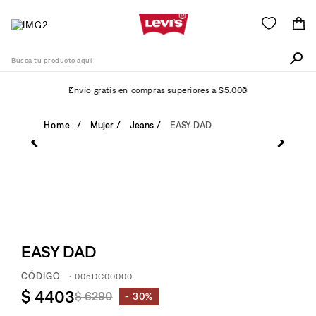
Busca tu producto aquí
Envío gratis en compras superiores a $5.000
Términos Más Buscados
Mujer
Jeans
EASY DAD
1
.
511
2
.
505
3
.
501
4
.
camisa
5
.
EASY DAD
502
6
.
726
:
005DC00000
$
4403
$
6290
7
.
30%
campera