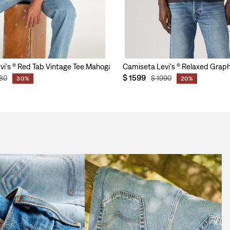
 para Hombre
vi's ® Red Tab Vintage Tee Mahogany para Hombre
Camiseta Levi's ® Relaxed Grap
$
1599
80
$
1990
30%
20%