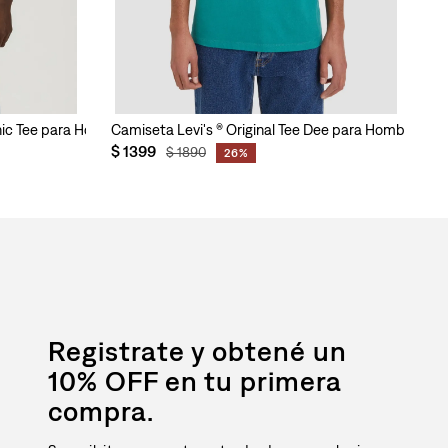
hic Tee para Hombre
Camiseta Levi's ® Original Tee Dee para Hombre
Ca
$
1399
$
$
1890
26%
Registrate y obtené un
10% OFF en tu primera
compra.