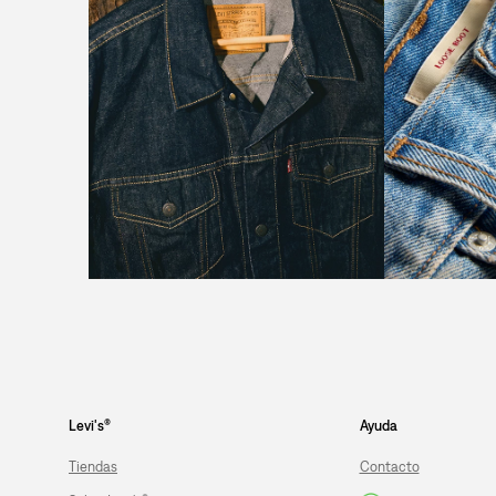
Levi's®
Ayuda
Tiendas
Contacto