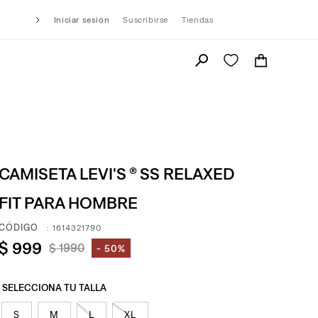
Iniciar sesión
Suscribirse
Tiendas
CAMISETA LEVI'S ® SS RELAXED
FIT PARA HOMBRE
:
1614321790
$
999
$
1990
50%
S
M
L
XL