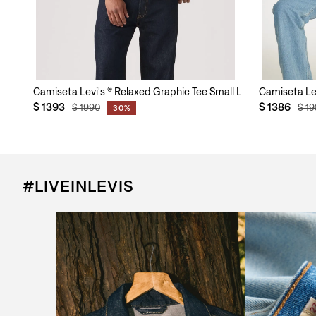
e
Camiseta Levi's ® Relaxed Graphic Tee Small Levi´s American
Camiseta Le
$
1393
$
1386
$
1990
$
19
30%
#LIVEINLEVIS