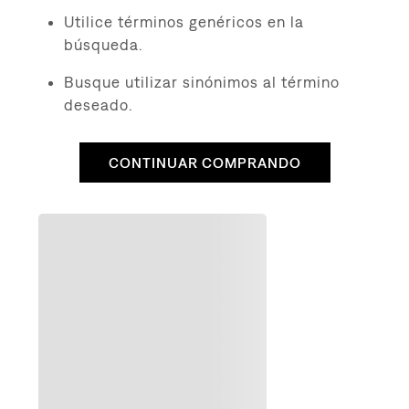
8
.
510
Utilice términos genéricos en la
9
.
baggy
búsqueda.
10
.
jean
Busque utilizar sinónimos al término
deseado.
CONTINUAR COMPRANDO
QUIZÁS TE INTERESE
to
$
19