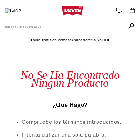
Busca tu producto aquí
Envío gratis en compras superiores a $5.000
Términos Más Buscados
1
.
511
No Se Ha Encontrado
2
.
505
Ningún Producto
3
.
501
4
.
camisa
¿Qué Hago?
5
.
502
6
.
726
Compruebe los términos introducidos.
7
.
campera
Intenta utilizar una sola palabra.