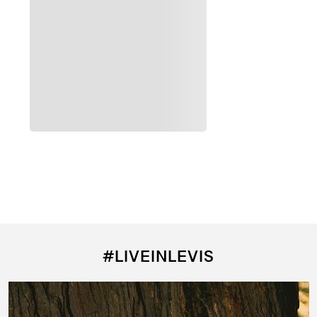
Agregar al carrito
Agregar al carrito
505 Regular Fit
725 Hi Rise Bootcut
$
4290
$
4290
#LIVEINLEVIS