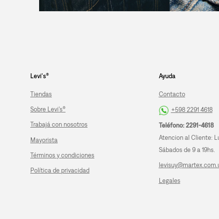
Levi's®
Ayuda
Tiendas
Contacto
Sobre Levi's®
+598 2291 4618
Trabajá con nosotros
Teléfono: 2291-4618
Atencion al Cliente: L
Mayorista
Sábados de 9 a 19hs.
Términos y condiciones
levisuy@martex.com.
Política de privacidad
Legales