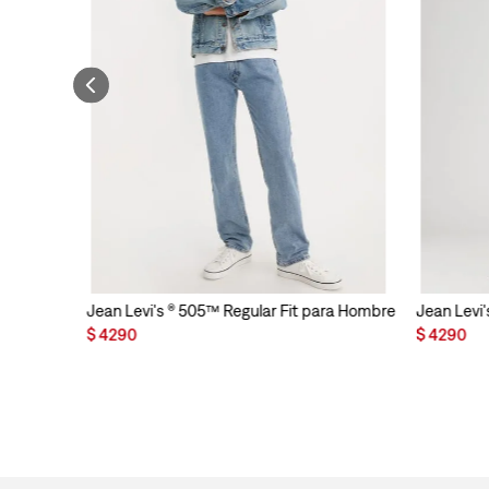
Jean Levi's ® 505™ Regular Fit para Hombre
Jean Levi'
$
4290
$
4290