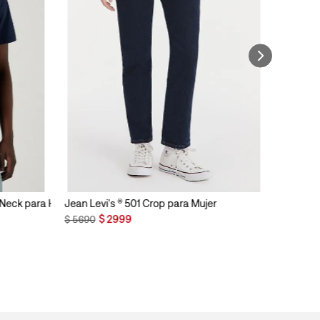
n Neck para Hombre
Jean Levi's ® 501 Crop para Mujer
$
2999
$
5690