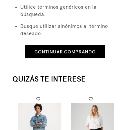
8
.
campera
Utilice términos genéricos en la
9
.
726
búsqueda.
10
.
baggy
Busque utilizar sinónimos al término
deseado.
CONTINUAR COMPRANDO
QUIZÁS TE INTERESE
to
ra Mujer
Original Button Fly para Hombre
Cami
$
19