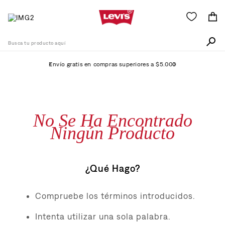
Busca tu producto aquí
Envío gratis en compras superiores a $5.000
Términos Más Buscados
1
.
505
No Se Ha Encontrado
2
.
511
Ningún Producto
3
.
501
4
.
camisa
¿Qué Hago?
5
.
502
6
.
510
Compruebe los términos introducidos.
7
.
jean
Intenta utilizar una sola palabra.