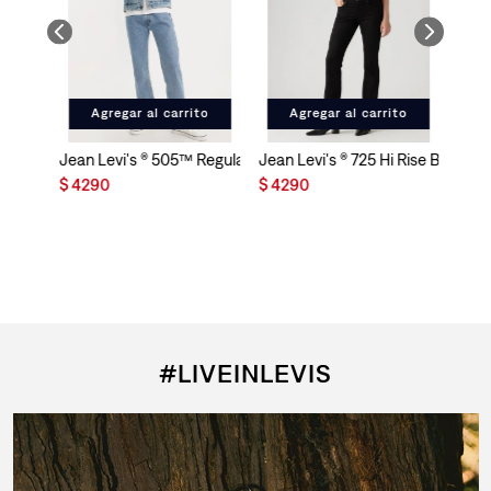
Agregar al carrito
Agregar al carrito
Jean Levi's ® 505™ Regular Fit para Hombre
Jean Levi's ® 725 Hi Rise Bootcut
$
4290
$
4290
#LIVEINLEVIS