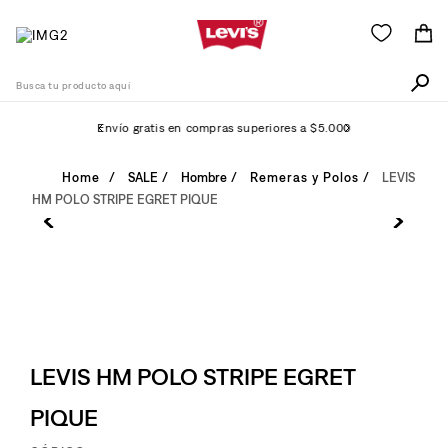
Busca tu producto aquí
Envío gratis en compras superiores a $5.000
Términos Más Buscados
SALE
Hombre
Remeras y Polos
LEVIS
HM POLO STRIPE EGRET PIQUE
1
.
511
2
.
505
3
.
501
4
.
campera
5
.
camisa
LEVIS HM POLO STRIPE EGRET
6
.
502
PIQUE
7
.
726