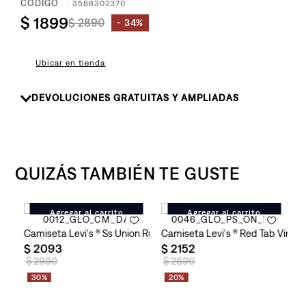
8
.
:
3588302370
510
$
1899
$
2890
34%
9
.
baggy
10
.
724
Ubicar en tienda
DEVOLUCIONES GRATUITAS Y AMPLIADAS
QUIZÁS TAMBIÉN TE GUSTE
Agregar al carrito
Agregar al carrito
Camiseta Levi's ® Ss Union Rugby Navy Blazer Stripe para Homb
Camiseta Levi's ® Red Tab Vint
C
$
2093
$
2152
$
$
2990
$
2690
30%
20%