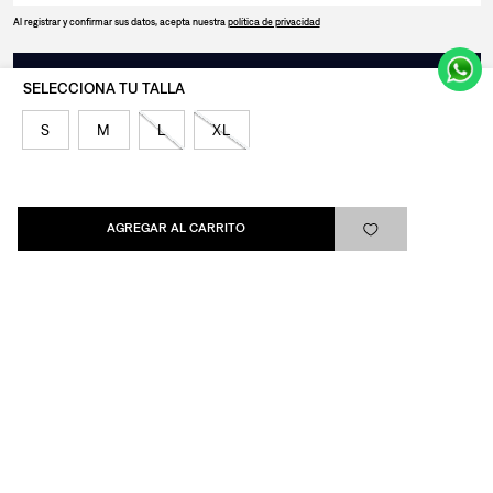
Al registrar y confirmar sus datos, acepta nuestra
política de privacidad
SUSCRIBIRSE
S
M
L
XL
Levi's®
AGREGAR AL CARRITO
Ayuda
Quick links
ARREPENTIMIENTO
LIBRO DE QUEJAS