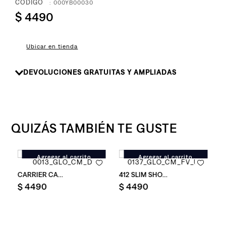
8
.
:
000YB00030
726
$
4490
9
.
baggy
10
.
724
Ubicar en tienda
DEVOLUCIONES GRATUITAS Y AMPLIADAS
QUIZÁS TAMBIÉN TE GUSTE
Agregar al carrito
Agregar al carrito
 EZ Short Levi's ® para Hombre
Bermuda Levi's ® Carrier Cargo Short Levi's ® para Hombre
Bermuda Levi's ® 412 Slim Short 
B
$
4490
$
4490
$