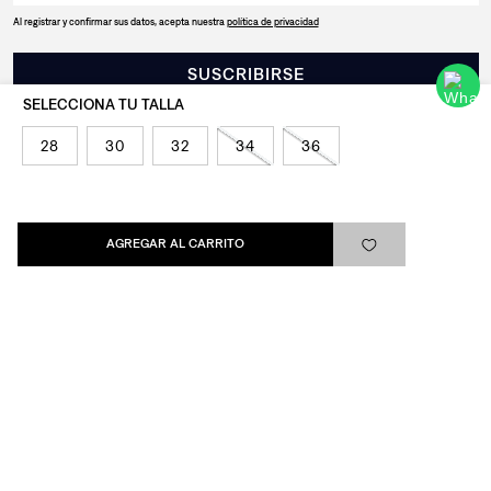
Al registrar y confirmar sus datos, acepta nuestra
política de privacidad
SUSCRIBIRSE
28
30
32
34
36
Levi's®
AGREGAR AL CARRITO
Ayuda
Quick links
ARREPENTIMIENTO
LIBRO DE QUEJAS