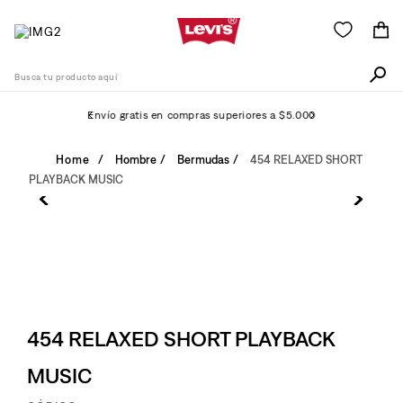
Busca tu producto aquí
Envío gratis en compras superiores a $5.000
Términos Más Buscados
Hombre
Bermudas
454 RELAXED SHORT
PLAYBACK MUSIC
1
.
505
2
.
511
3
.
501
4
.
camisa
5
.
502
454 RELAXED SHORT PLAYBACK
6
.
510
MUSIC
7
.
campera