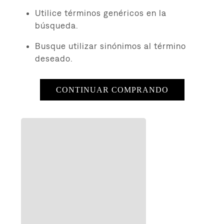
8
.
726
Utilice términos genéricos en la
9
.
baggy
búsqueda.
10
.
724
Busque utilizar sinónimos al término
deseado.
CONTINUAR COMPRANDO