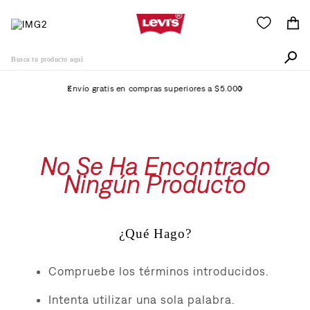
Busca tu producto aquí
Envío gratis en compras superiores a $5.000
Términos Más Buscados
1
.
505
No Se Ha Encontrado
2
.
511
Ningún Producto
3
.
501
4
.
camisa
¿Qué Hago?
5
.
502
6
.
510
Compruebe los términos introducidos.
7
.
campera
Intenta utilizar una sola palabra.