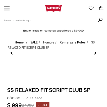
Busca tu producto aquí
Envío gratis en compras superiores a $5.000
Términos Más Buscados
SALE
Hombre
Remeras y Polos
SS
RELAXED FIT SCRIPT CLUB SP
1
.
505
2
.
511
3
.
501
4
.
camisa
5
.
502
SS RELAXED FIT SCRIPT CLUB SP
6
.
510
:
1614318400
7
.
campera
$
999
$
1980
50%