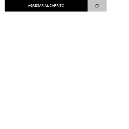
Levi's®
AGREGAR AL CARRITO
Ayuda
Quick links
ARREPENTIMIENTO
LIBRO DE QUEJAS
Medios de pago