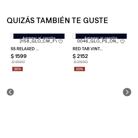
QUIZÁS TAMBIÉN TE GUSTE
Agregar al carrito
Agregar al carrito
Camiseta Levi's ® Ss Relaxed Fit Laurel para Hombre
Camiseta Levi's ® Red Tab Vint
$
1599
$
2152
$
1990
$
2690
20%
20%
c Crewneck Tee Fill para Hombre
C
$