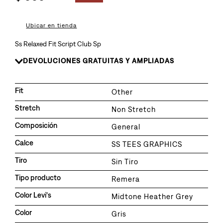
8
.
726
9
.
baggy
Ubicar en tienda
10
.
724
Ss Relaxed Fit Script Club Sp
DEVOLUCIONES GRATUITAS Y AMPLIADAS
Fit
Other
Stretch
Non Stretch
Composición
General
Calce
SS TEES GRAPHICS
Tiro
Sin Tiro
Tipo producto
Remera
Color Levi's
Midtone Heather Grey
Color
Gris