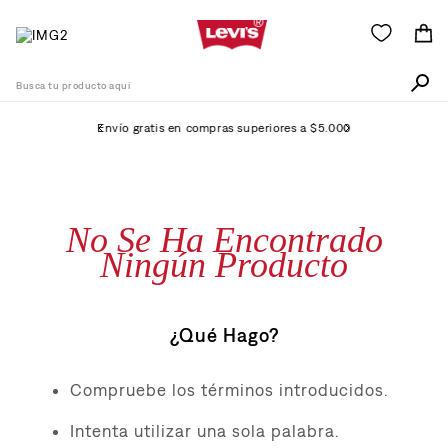
Busca tu producto aquí
Envío gratis en compras superiores a $5.000
Términos Más Buscados
1
.
505
No Se Ha Encontrado
2
.
511
Ningún Producto
3
.
501
4
.
camisa
¿Qué Hago?
5
.
502
6
.
510
Compruebe los términos introducidos.
7
.
jean
Intenta utilizar una sola palabra.