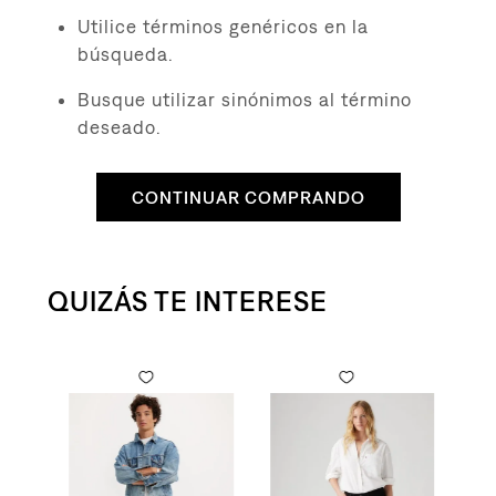
8
.
campera
Utilice términos genéricos en la
9
.
726
búsqueda.
10
.
baggy
Busque utilizar sinónimos al término
deseado.
CONTINUAR COMPRANDO
QUIZÁS TE INTERESE
to
ra Mujer
Original Button Fly para Hombre
Cami
$
19