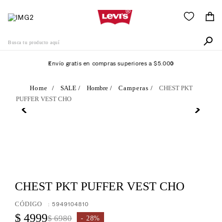
Busca tu producto aquí
Envío gratis en compras superiores a $5.000
Términos Más Buscados
SALE
Hombre
Camperas
CHEST PKT
PUFFER VEST CHO
1
.
505
2
.
511
3
.
501
4
.
502
5
.
camisa
CHEST PKT PUFFER VEST CHO
6
.
jean
:
5949104810
7
.
510
$
4999
$
6980
28%