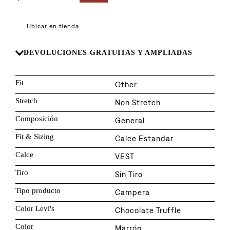
8
.
726
9
.
campera
Ubicar en tienda
10
.
baggy
DEVOLUCIONES GRATUITAS Y AMPLIADAS
Fit
Other
Stretch
Non Stretch
Composición
General
Fit & Sizing
Calce Estandar
Calce
VEST
Tiro
Sin Tiro
Tipo producto
Campera
Color Levi's
Chocolate Truffle
Color
Marrón