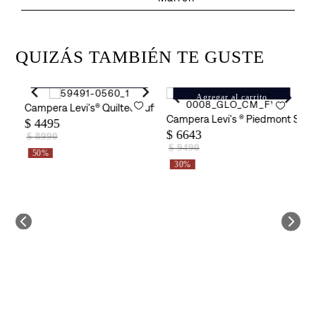
QUIZÁS TAMBIÉN TE GUSTE
Agregar al carrito
Agregar al carrito
e Puffer Vest para Hombre
Campera Levi's® Quilted Puffer para Hombre
Campera Levi's ® Piedmont Shor
C
$
4495
$
6643
$
$
8990
$
9490
50%
30%