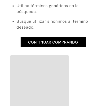
8
.
726
Utilice términos genéricos en la
9
.
baggy
búsqueda.
10
.
724
Busque utilizar sinónimos al término
deseado.
CONTINUAR COMPRANDO