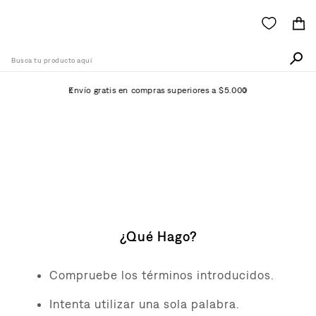
Busca tu producto aquí
Envío gratis en compras superiores a $5.000
Términos Más Buscados
1
.
505
No Se Ha Encontrado
2
.
511
Ningún Producto
3
.
501
4
.
camisa
¿Qué Hago?
5
.
502
6
.
510
Compruebe los términos introducidos.
7
.
campera
Intenta utilizar una sola palabra.