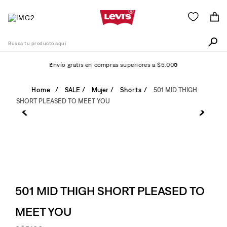
Busca tu producto aquí
Envío gratis en compras superiores a $5.000
Términos Más Buscados
SALE
Mujer
Shorts
501 MID THIGH
SHORT PLEASED TO MEET YOU
1
.
505
2
.
511
3
.
501
4
.
camisa
5
.
502
501 MID THIGH SHORT PLEASED TO
6
.
510
MEET YOU
7
.
jean