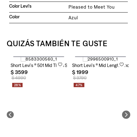
Color Levi's
Pleased to Meet You
Color
Azul
QUIZÁS TAMBIÉN TE GUSTE
Agregar al carrito
Agregar al carrito
 Short Levi's ® para Mujer
Short Levi's ® 501 Mid Thigh Short Levi's ® Pleased To Meet You p
Short Levi's ® Mid Lenght Short L
S
$
3599
$
1999
$
$
4990
$
3790
28%
47%