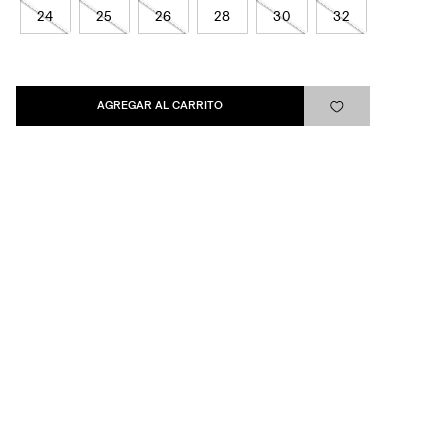
24
25
26
28
30
32
Levi's®
AGREGAR AL CARRITO
Ayuda
Quick links
ARREPENTIMIENTO
LIBRO DE QUEJAS
Medios de pago