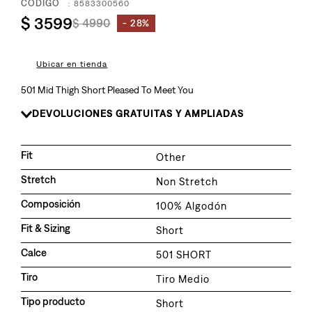
8
.
:
8583300560
campera
$
3599
$
4990
28%
9
.
726
10
.
baggy
Ubicar en tienda
501 Mid Thigh Short Pleased To Meet You
DEVOLUCIONES GRATUITAS Y AMPLIADAS
Fit
Other
Stretch
Non Stretch
Composición
100% Algodón
Fit & Sizing
Short
Calce
501 SHORT
Tiro
Tiro Medio
Tipo producto
Short