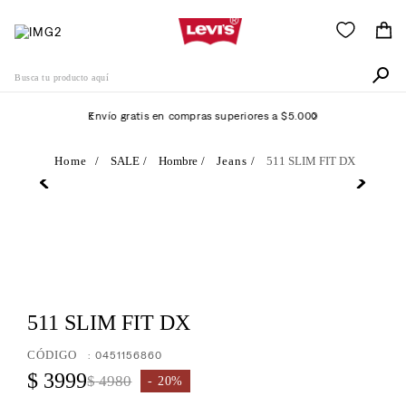
Busca tu producto aquí
Envío gratis en compras superiores a $5.000
Términos Más Buscados
SALE
Hombre
Jeans
511 SLIM FIT DX
1
.
505
2
.
511
3
.
501
4
.
camisa
5
.
511 SLIM FIT DX
502
6
.
510
:
0451156860
$
3999
7
.
$
4980
campera
20%