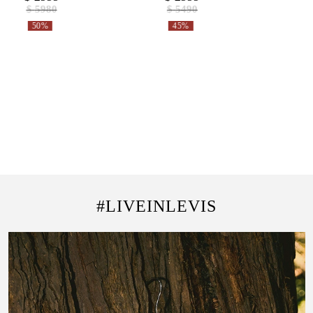
$
5980
$
5490
50%
45%
#LIVEINLEVIS