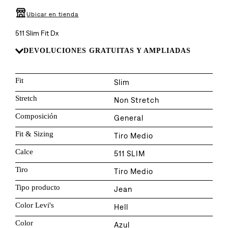
8
.
726
Ubicar en tienda
9
.
baggy
511 Slim Fit Dx
10
.
724
DEVOLUCIONES GRATUITAS Y AMPLIADAS
Fit
Slim
Stretch
Non Stretch
Composición
General
Fit & Sizing
Tiro Medio
Calce
511 SLIM
Tiro
Tiro Medio
Tipo producto
Jean
Color Levi's
Hell
Color
Azul