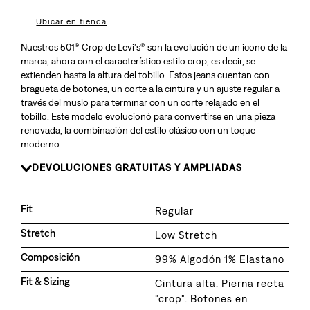
8
.
510
Ubicar en tienda
9
.
baggy
Nuestros 501® Crop de Levi's® son la evolución de un icono de la
10
.
724
marca, ahora con el característico estilo crop, es decir, se
extienden hasta la altura del tobillo. Estos jeans cuentan con
bragueta de botones, un corte a la cintura y un ajuste regular a
través del muslo para terminar con un corte relajado en el
tobillo. Este modelo evolucionó para convertirse en una pieza
renovada, la combinación del estilo clásico con un toque
moderno.
DEVOLUCIONES GRATUITAS Y AMPLIADAS
Fit
Regular
Stretch
Low Stretch
Composición
99% Algodón 1% Elastano
Fit & Sizing
Cintura alta. Pierna recta
"crop". Botones en