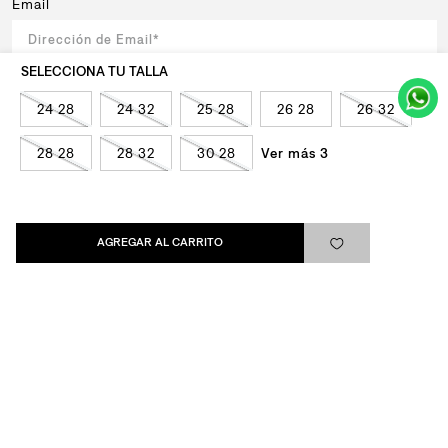
Email
Al registrar y confirmar sus datos, acepta nuestra
política de privacidad
24 28
24 32
25 28
26 28
26 32
SUSCRIBIRSE
Ver más 3
28 28
28 32
30 28
AGREGAR AL CARRITO
Levi's®
Ayuda
Quick links