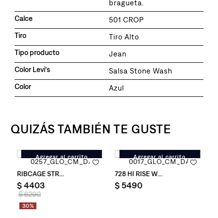
bragueta.
Calce
501 CROP
Tiro
Tiro Alto
Tipo producto
Jean
Color Levi's
Salsa Stone Wash
Color
Azul
QUIZÁS TAMBIÉN TE GUSTE
Agregar al carrito
Agregar al carrito
ght Dream Nice para Mujer
Jean Levi's ®Ribcage Straight Ankle
Jean Levi's® 728 Hi Rise Wide Le
J
$
4403
$
5490
$
$
6290
30%