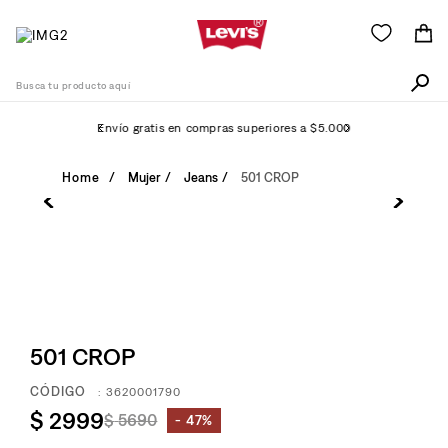
Busca tu producto aquí
Envío gratis en compras superiores a $5.000
Términos Más Buscados
Mujer
Jeans
501 CROP
1
.
511
2
.
505
3
.
501
4
.
campera
5
.
501 CROP
camisa
6
.
502
:
3620001790
$
2999
$
5690
7
.
47%
726