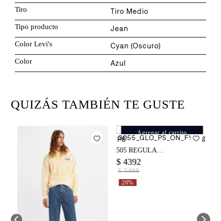
Tiro
Tiro Medio
Tipo producto
Jean
Color Levi's
Cyan (Oscuro)
Color
Azul
QUIZÁS TAMBIÉN TE GUSTE
Agregar al carrito
Jean Levi's ® 505 Regular Cord 
J
$
4392
$
$
5490
20%