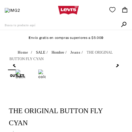
Busca tu producto aquí
Envío gratis en compras superiores a $5.000
Términos Más Buscados
SALE
Hombre
Jeans
THE ORIGINAL
BUTTON FLY CYAN
1
.
511
2
.
505
3
.
501
4
.
camisa
5
.
502
THE ORIGINAL BUTTON FLY
6
.
726
CYAN
7
.
campera