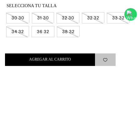
Al registrar y confirmar sus datos, acepta nuestra
política de privacidad
30 30
31 30
32 30
32 32
33 32
SUSCRIBIRSE
34 32
36 32
38 32
AGREGAR AL CARRITO
Levi's®
Ayuda
Quick links
ARREPENTIMIENTO