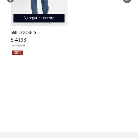
Agregar al carrito
Skinny Fit para Hombre
Jean Levi's ® 568 Loose Straight Carpenter Safe para Hombre
$
4193
$
5990
30%