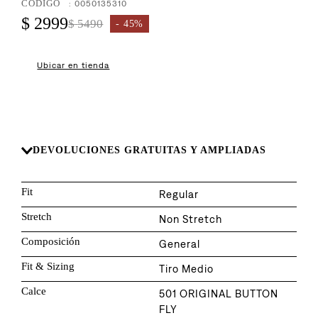
8
.
:
0050135310
510
$
2999
$
5490
45%
9
.
baggy
10
.
jean
Ubicar en tienda
DEVOLUCIONES GRATUITAS Y AMPLIADAS
Fit
Regular
Stretch
Non Stretch
Composición
General
Fit & Sizing
Tiro Medio
Calce
501 ORIGINAL BUTTON
FLY