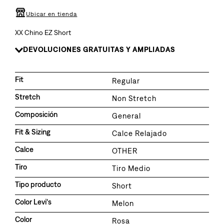
8
.
510
Ubicar en tienda
9
.
baggy
XX Chino EZ Short
10
.
jean
DEVOLUCIONES GRATUITAS Y AMPLIADAS
Fit
Regular
Stretch
Non Stretch
Composición
General
Fit & Sizing
Calce Relajado
Calce
OTHER
Tiro
Tiro Medio
Tipo producto
Short
Color Levi's
Melon
Color
Rosa