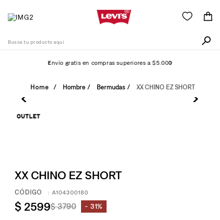
Busca tu producto aquí
Envío gratis en compras superiores a $5.000
Términos Más Buscados
Hombre
Bermudas
XX CHINO EZ SHORT
1
.
511
2
.
505
3
.
501
4
.
camisa
5
.
XX CHINO EZ SHORT
502
6
.
726
:
A104300180
$
2599
$
3790
7
.
31%
campera