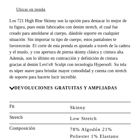
8
.
726
Ubicar en tienda
9
.
campera
Los 721 High Rise Skinny son la opción para destacar lo mejor de
10
.
baggy
tu figura, pues están fabricados con denim stretch, el cual fue
creado para amoldarse al cuerpo, dándole soporte en cualquier
situación. Sin importar tu tipo de cuerpo, estos pantalones te
favorecerán. El corte de esta prenda es ajustado a través de la cadera
y el muslo, y con apertura de pierna skinny clásica y cintura alta.
Además, son lo último en contracción y definición de cintura
gracias al denim Levi's® Sculpt con tecnología Hypersoft. Su tela
es súper suave para brindar mayor comodidad y cuenta con stretch
de soporte para hacerte lucir increíble.
DEVOLUCIONES GRATUITAS Y AMPLIADAS
Fit
Skinny
Stretch
Low Stretch
Composición
78% Algodón 21%
Poliester 1% Elastano