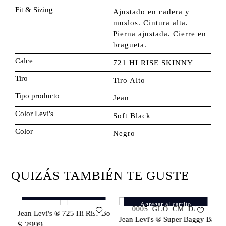
Fit & Sizing
Ajustado en cadera y
muslos. Cintura alta.
Pierna ajustada. Cierre en
bragueta.
Calce
721 HI RISE SKINNY
Tiro
Tiro Alto
Tipo producto
Jean
Color Levi's
Soft Black
Color
Negro
QUIZÁS TAMBIÉN TE GUSTE
Agregar al carrito
Agregar al carrito
Jean Levi's ® 725 Hi Rise Bootcut para Mujer
para Mujer
Jean Levi's ® Super Baggy Barrel
J
$
2999