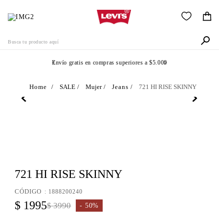
Busca tu producto aquí
Envío gratis en compras superiores a $5.000
Términos Más Buscados
SALE
Mujer
Jeans
721 HI RISE SKINNY
1
.
505
2
.
511
3
.
501
4
.
502
5
.
721 HI RISE SKINNY
camisa
6
.
jean
:
1888200240
$
1995
7
.
$
3990
510
50%