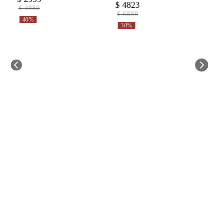
$
4823
$
$
4980
$
6890
40%
30%