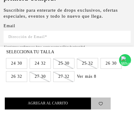
Suscribite para enterarte de drops exclusivos, ofertas
especiales, eventos y todo lo nuevo que llega.
Email
Al registrar y confirmar sus datos, acepta nuestra
política de privacidad
SUSCRIBIRSE
24 30
24 32
25 30
25 32
26 30
Ver más 8
26 32
27 30
27 32
Levi's®
AGREGAR AL CARRITO
Ayuda
Quick links