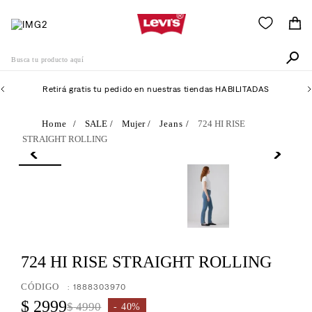
Busca tu producto aquí
Retirá gratis tu pedido en nuestras tiendas HABILITADAS
Términos Más Buscados
SALE
Mujer
Jeans
724 HI RISE
STRAIGHT ROLLING
1
.
505
2
.
511
3
.
501
4
.
camisa
5
.
502
724 HI RISE STRAIGHT ROLLING
6
.
510
:
1888303970
7
.
campera
$
2999
$
4990
40%