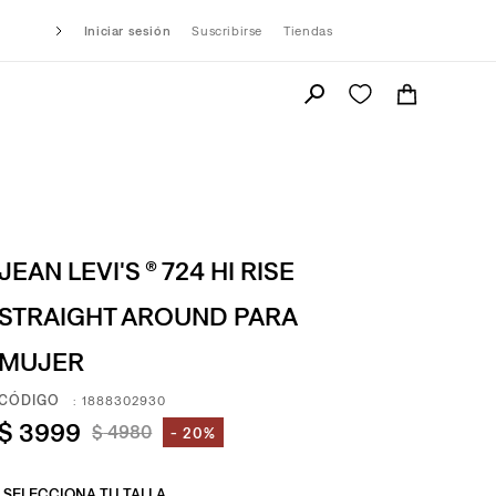
Iniciar sesión
Suscribirse
Tiendas
JEAN LEVI'S ® 724 HI RISE
STRAIGHT AROUND PARA
MUJER
:
1888302930
$
3999
$
4980
20%