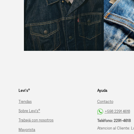
Levi's®
Ayuda
Tiendas
Contacto
Sobre Levi's®
+598 2291 4618
Trabajá con nosotros
Teléfono: 2291-4618
Atencion al Cliente: L
Mayorista