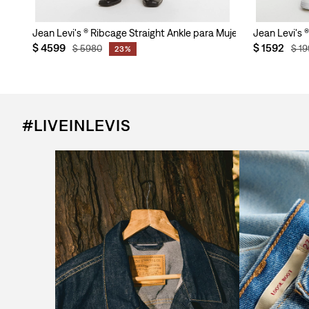
Jean Levi's ® Ribcage Straight Ankle para Mujer
Jean Levi's 
$
4599
$
1592
$
5980
$
19
23%
#LIVEINLEVIS