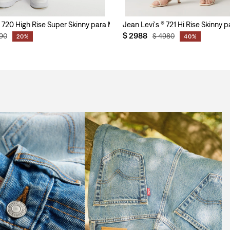
® 720 High Rise Super Skinny para Mujer
Jean Levi's ® 721 Hi Rise Skinny 
$
2988
90
$
4980
20%
40%