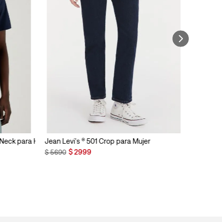
n Neck para Hombre
Jean Levi's ® 501 Crop para Mujer
$
2999
$
5690