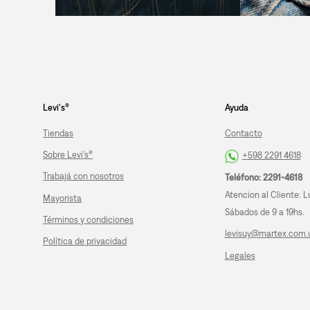
Levi's®
Ayuda
Tiendas
Contacto
Sobre Levi's®
+598 2291 4618
Trabajá con nosotros
Teléfono: 2291-4618
Atencion al Cliente: L
Mayorista
Sábados de 9 a 19hs.
Términos y condiciones
levisuy@martex.com.
Política de privacidad
Legales