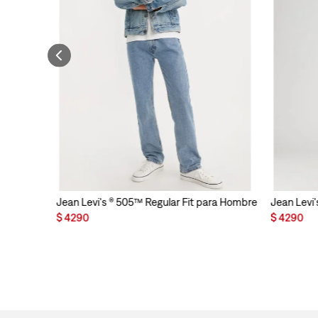
Jean Levi's ® 505™ Regular Fit para Hombre
Jean Levi'
$
4290
$
4290