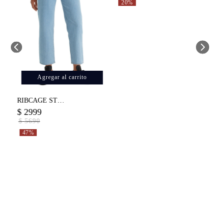
Agregar al carrito
Jean Levi's ® Ribcage Straight Ankle The Stripe Is Right para Muj
$
2999
$
5690
47%