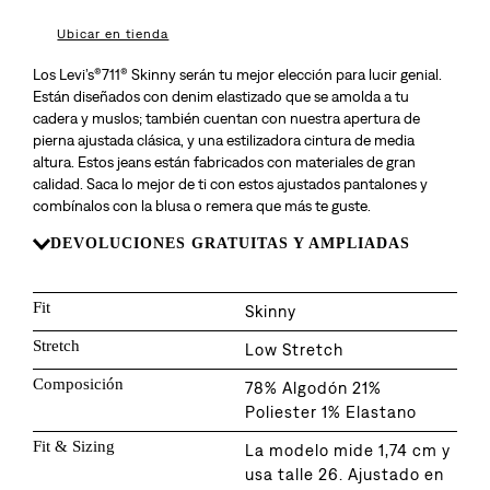
8
.
726
Ubicar en tienda
9
.
baggy
Los Levi’s®711® Skinny serán tu mejor elección para lucir genial.
10
.
724
Están diseñados con denim elastizado que se amolda a tu
cadera y muslos; también cuentan con nuestra apertura de
pierna ajustada clásica, y una estilizadora cintura de media
altura. Estos jeans están fabricados con materiales de gran
calidad. Saca lo mejor de ti con estos ajustados pantalones y
combínalos con la blusa o remera que más te guste.
DEVOLUCIONES GRATUITAS Y AMPLIADAS
Fit
Skinny
Stretch
Low Stretch
Composición
78% Algodón 21%
Poliester 1% Elastano
Fit & Sizing
La modelo mide 1,74 cm y
usa talle 26. Ajustado en