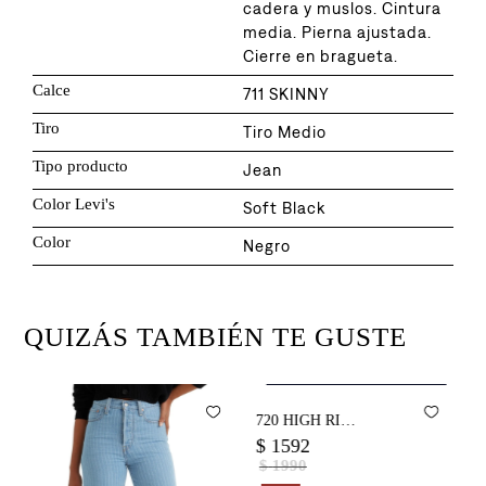
cadera y muslos. Cintura
media. Pierna ajustada.
Cierre en bragueta.
Calce
711 SKINNY
Tiro
Tiro Medio
Tipo producto
Jean
Color Levi's
Soft Black
Color
Negro
QUIZÁS TAMBIÉN TE GUSTE
Agregar al carrito
Jean Levi's ® 720 High Rise Super
Skinny para Mujer
J
$
1592
$
$
1990
20%