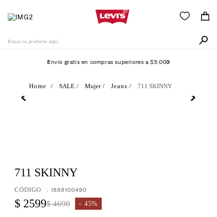
Busca tu producto aquí
Envío gratis en compras superiores a $5.000
Términos Más Buscados
SALE
Mujer
Jeans
711 SKINNY
1
.
505
2
.
511
3
.
501
4
.
camisa
5
.
711 SKINNY
502
6
.
510
:
1888100490
$
2599
7
.
$
4690
campera
45%