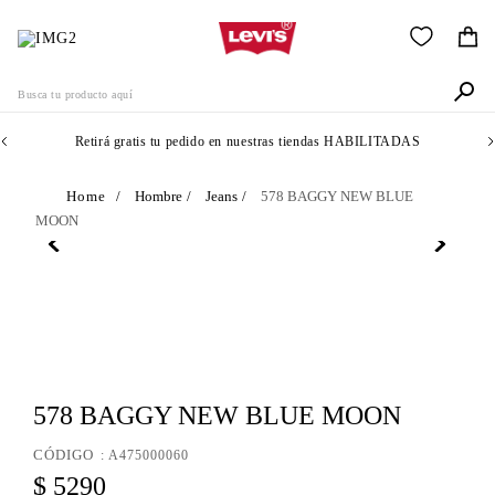
Busca tu producto aquí
Retirá gratis tu pedido en nuestras tiendas HABILITADAS
Términos Más Buscados
Hombre
Jeans
578 BAGGY NEW BLUE
MOON
1
.
505
2
.
511
3
.
501
4
.
camisa
5
.
502
578 BAGGY NEW BLUE MOON
6
.
510
:
A475000060
7
.
jean
$
5290