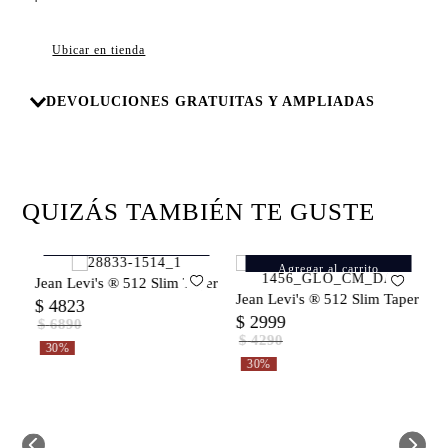
8
.
campera
9
.
726
Ubicar en tienda
10
.
baggy
DEVOLUCIONES GRATUITAS Y AMPLIADAS
QUIZÁS TAMBIÉN TE GUSTE
Agregar al carrito
Agregar al carrito
al Button Fly para Hombre
Jean Levi's ® 512 Slim Taper para Hombre
Jean Levi's ® 512 Slim Taper Ra
J
$
4823
$
2999
$
$
6890
$
4290
30%
30%